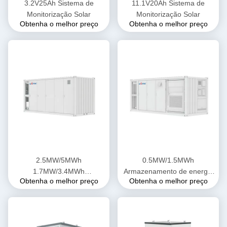
3.2V25Ah Sistema de
11.1V20Ah Sistema de
Monitorização Solar
Monitorização Solar
Obtenha o melhor preço
Obtenha o melhor preço
2.5MW/5MWh
0.5MW/1.5MWh
1.7MW/3.4MWh
Armazenamento de energia
Obtenha o melhor preço
Obtenha o melhor preço
Armazenamento de energia
industrial e comercial
industrial e comercial