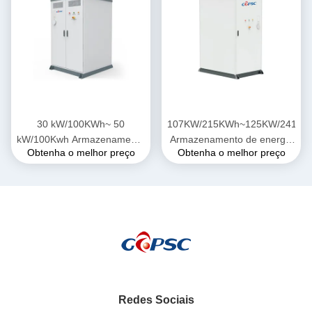
30 kW/100KWh~ 50
107KW/215KWh~125KW/241KW
kW/100Kwh Armazenamento
Armazenamento de energia
Obtenha o melhor preço
Obtenha o melhor preço
de energia industrial e
industrial e comercial
comercial
Redes Sociais